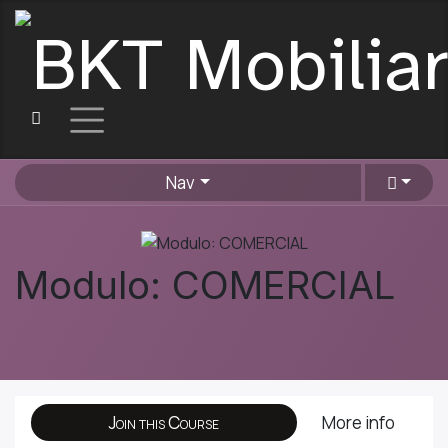
Nav
Modulo: COMERCIAL
Join this Course
More info