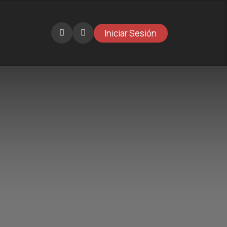
Iniciar Sesión
Catálogo
Novedades
Galería
¿Por qué BKT