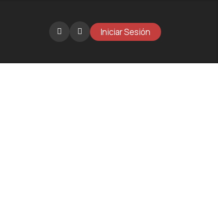
Iniciar Sesión
Catálogo
Novedades
Galería
¿Por qué BKT