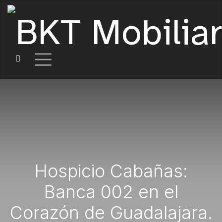
Hospicio Cabañas:
Banca 002 en el
Corazón de Guadalajara.